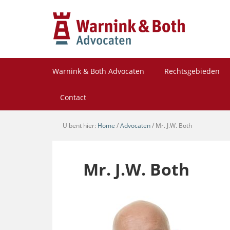
Warnink & Both Advocaten
Rechtsgebieden
Contact
U bent hier:
Home
/
Advocaten
/
Mr. J.W. Both
Mr. J.W. Both