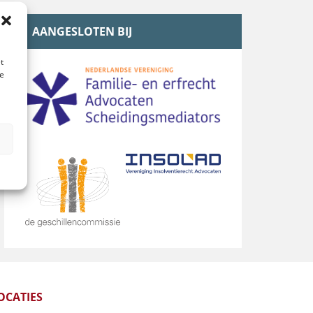
AANGESLOTEN BIJ
t
te
n
OCATIES