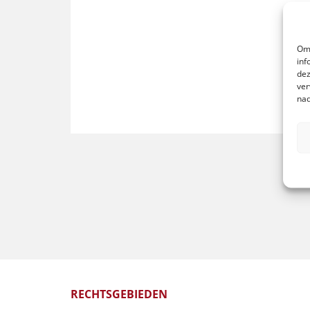
Om 
inf
dez
ver
nad
RECHTSGEBIEDEN