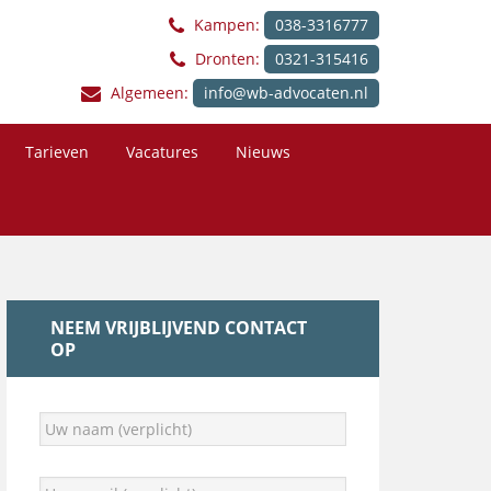
Kampen:
038-3316777
Dronten:
0321-315416
Algemeen:
info@wb-advocaten.nl
Tarieven
Vacatures
Nieuws
NEEM VRIJBLIJVEND CONTACT
OP
U
w
n
a
U
a