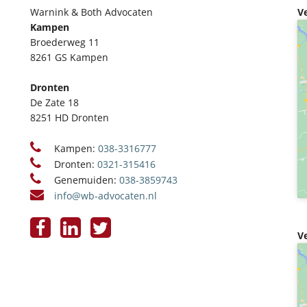
Warnink & Both Advocaten
V
Kampen
Broederweg 11
8261 GS Kampen
Dronten
De Zate 18
8251 HD Dronten
Kampen:
038-3316777
Dronten:
0321-315416
Genemuiden:
038-3859743
info@wb-advocaten.nl
V