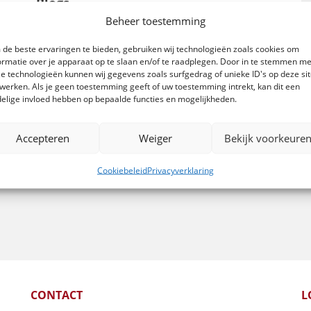
Blogs
Beheer toestemming
Stakingsrecht
Bewijs door handtekening
de beste ervaringen te bieden, gebruiken wij technologieën zoals cookies om
WHOA en bedrijfseinde
ormatie over je apparaat op te slaan en/of te raadplegen. Door in te stemmen me
NOW-subsidie
e technologieën kunnen wij gegevens zoals surfgedrag of unieke ID's op deze si
eerlijk zakendoen door gemeenten
werken. Als je geen toestemming geeft of uw toestemming intrekt, kan dit een
elige invloed hebben op bepaalde functies en mogelijkheden.
planschade verder ingekaderd
Accepteren
Weiger
Bekijk voorkeure
Cookiebeleid
Privacyverklaring
CONTACT
L