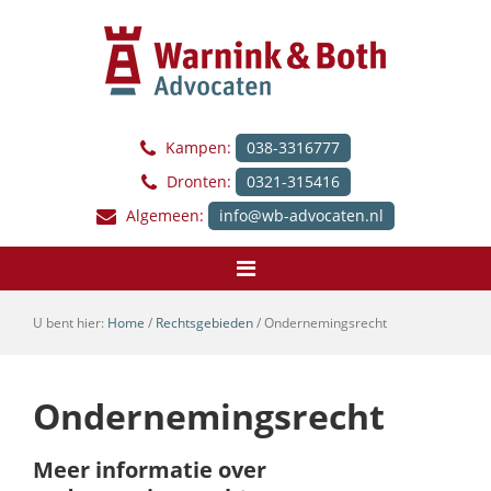
Kampen:
038-3316777
Dronten:
0321-315416
Algemeen:
info@wb-advocaten.nl
U bent hier:
Home
/
Rechtsgebieden
/
Ondernemingsrecht
Ondernemingsrecht
Meer informatie over