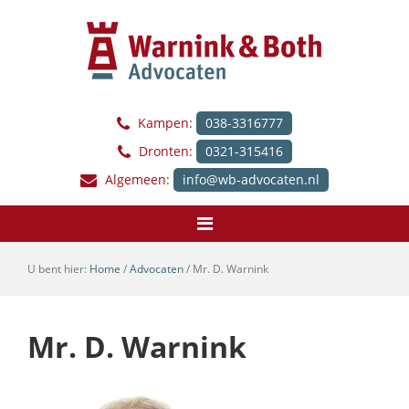
Kampen:
038-3316777
Dronten:
0321-315416
Algemeen:
info@wb-advocaten.nl
U bent hier:
Home
/
Advocaten
/
Mr. D. Warnink
Mr. D. Warnink