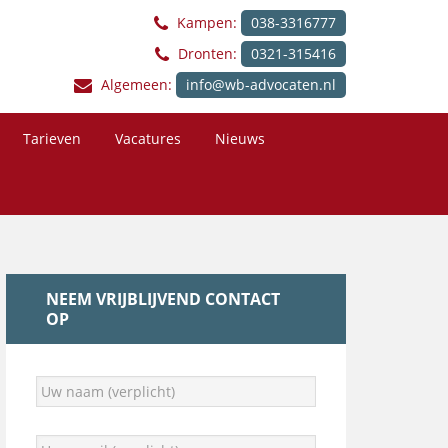
Kampen:
038-3316777
Dronten:
0321-315416
Algemeen:
info@wb-advocaten.nl
Tarieven
Vacatures
Nieuws
NEEM VRIJBLIJVEND CONTACT
OP
U
w
n
a
U
a