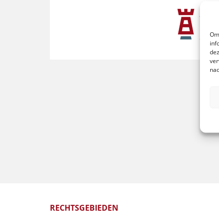
Om 
inf
dez
ver
nad
RECHTSGEBIEDEN