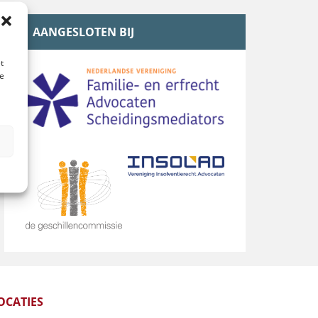
AANGESLOTEN BIJ
t
te
n
OCATIES