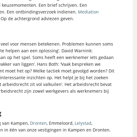
eel keuzemomenten. Een brief schrijven. Een
nen. Een ontbindingsverzoek indienen.
Mediation
 Op de achtergrond adviezen geven.
 kan veel voor mensen betekenen. Problemen kunnen soms
te helpen aan een oplossing’. David Warnink:
baan op het spel. Soms heeft een werknemer iets gedaan
wakker van liggen’. Hans Both: ‘Vaak bespreken we
nt moet het op? Welke tactiek moet gevolgd worden? Dit
nteressante inzichten op. Het helpt je bij het zoeken
 arbeidsrecht zit vol valkuilen’. Het arbeidsrecht bevat
 arbeidsrecht zijn zowel werkgevers als werknemers bij
g
ng van Kampen,
Dronten
, Emmeloord,
Lelystad
,
en in één van onze vestigingen in Kampen en Dronten.