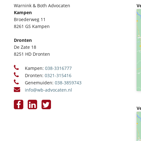
Warnink & Both Advocaten
V
Kampen
Broederweg 11
8261 GS Kampen
Dronten
De Zate 18
8251 HD Dronten
Kampen:
038-3316777
Dronten:
0321-315416
Genemuiden:
038-3859743
info@wb-advocaten.nl
V