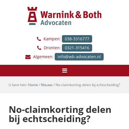
Kampen:
038-3316777
Dronten:
0321-315416
Algemeen:
info@wb-advocaten.nl
U bent hier:
Home
/
Nieuws
/
No-claimkorting delen bij echtscheiding?
No-claimkorting delen
bij echtscheiding?