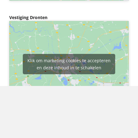
Vestiging Dronten
Klik om marketing cookies te accepteren
en deze inhoud in te schakelen
COPYRIGHT © 2026 ·
WARNINK & BOTH ADVOCATEN
· DEZE WEBSITE IS
ONTWIKKELD DOOR
B&S MEDIA INTERNETMARKETING
·
SITEMAP
|
PRIVACYVERKLARING